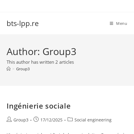
Skip
to
content
bts-lpp.re
Menu
Author:
Group3
This author has written 2 articles
>
Group3
Ingénierie sociale
Post
Post
Post
Group3
17/12/2025
Social engineering
author:
published:
category: