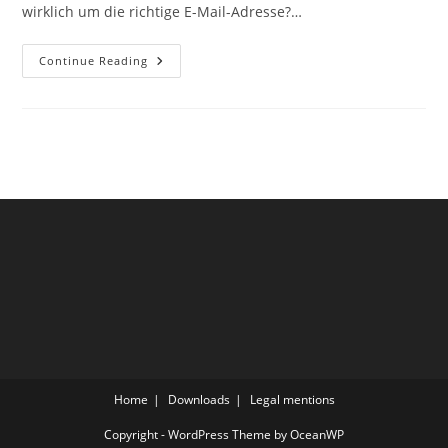
wirklich um die richtige E-Mail-Adresse?…
Soziale
Continue Reading
Manipulation
–
Wie
Man
Sich
Vor
Social
Engineering
Schützt
Home
Downloads
Legal mentions
Copyright - WordPress Theme by OceanWP