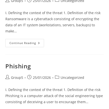
Post
Post
Post
Group5
25/01/2026
Uncategorized
author:
published:
category:
I. Defining the context of the threat 1. Definition of the risk
Ransomware is a cyberattack consisting of encrypting the
data of an IT system (workstations, servers, backups) to
make…
Ransomware
Continue Reading
Phishing
Post
Post
Post
Group5
25/01/2026
Uncategorized
author:
published:
category:
I. Defining the context of the threat 1️. Definition of the risk
Phishing is a computer attack of the social engineering type
consisting of deceiving a user to encourage them…