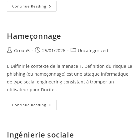
Phishing
Continue Reading
Hameçonnage
Post
Post
Post
Group5
25/01/2026
Uncategorized
author:
published:
category:
I. Définir le contexte de la menace 1️. Définition du risque Le
phishing (ou hameçonnage) est une attaque informatique
de type social engineering consistant à tromper un
utilisateur pour l’inciter…
Hameçonnage
Continue Reading
Ingénierie sociale