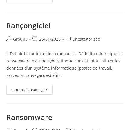
Des
Mots
De
Passe
Rançongiciel
Post
Post
Post
Group5
25/01/2026
Uncategorized
author:
published:
category:
I. Définir le contexte de la menace 1. Définition du risque Le
ransomware est une cyberattaque consistant à chiffrer les
données d’un système informatique (postes de travail,
serveurs, sauvegardes) afin…
Rançongiciel
Continue Reading
Ransomware