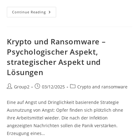
Crypto
Continue Reading
Et
Rançongiciel
–
Aspect
Psychologique,
Strategique
Krypto und Ransomware –
Et
Solution
Psychologischer Aspekt,
strategischer Aspekt und
Lösungen
Post
Post
Post
Group2
03/12/2025
Crypto and ransomware
author:
published:
category:
Eine auf Angst und Dringlichkeit basierende Strategie
Ausnutzung von Angst: Opfer finden sich plötzlich ohne
ihre Arbeitsmittel wieder. Die nach der Infektion
angezeigten Nachrichten sollen die Panik verstärken.
Erzeugung eines…