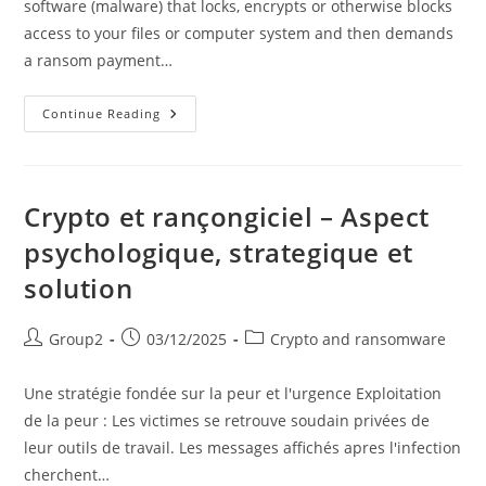
software (malware) that locks, encrypts or otherwise blocks
access to your files or computer system and then demands
a ransom payment…
Crypto
Continue Reading
And
Ransomware
–
Encryption
With
Ransomware
Crypto et rançongiciel – Aspect
psychologique, strategique et
solution
Post
Post
Post
Group2
03/12/2025
Crypto and ransomware
author:
published:
category:
Une stratégie fondée sur la peur et l'urgence Exploitation
de la peur : Les victimes se retrouve soudain privées de
leur outils de travail. Les messages affichés apres l'infection
cherchent…