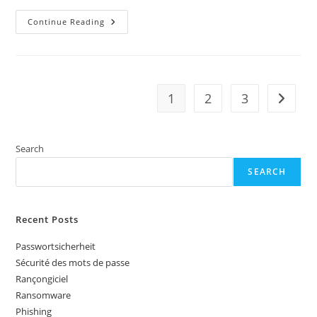
Krypto
Continue Reading
Und
Ransomware
–
Psychologischer
Aspekt,
Strategischer
Aspekt
1
2
3
Go to t
Und
Lösungen
Search
SEARCH
Recent Posts
Passwortsicherheit
Sécurité des mots de passe
Rançongiciel
Ransomware
Phishing