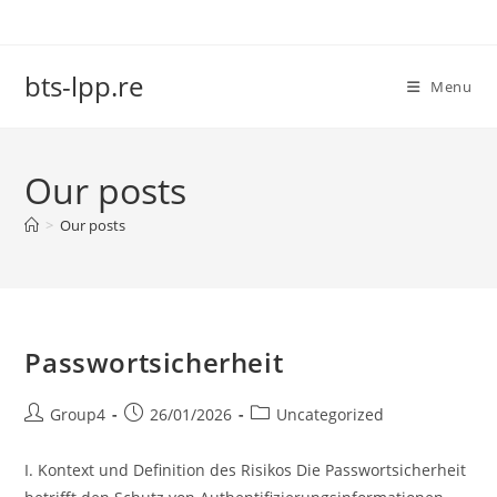
Skip
to
content
bts-lpp.re
Menu
Our posts
>
Our posts
Passwortsicherheit
Post
Post
Post
Group4
26/01/2026
Uncategorized
author:
published:
category:
I. Kontext und Definition des Risikos Die Passwortsicherheit