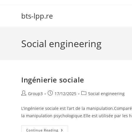
Skip
to
bts-lpp.re
content
Social engineering
Ingénierie sociale
Post
Post
Post
Group3
17/12/2025
Social engineering
author:
published:
category:
L’ingénierie sociale est l’art de la manipulation.Comparée
la manipulation psychologique.Elle est utilisée par les 
Ingénierie
Continue Reading