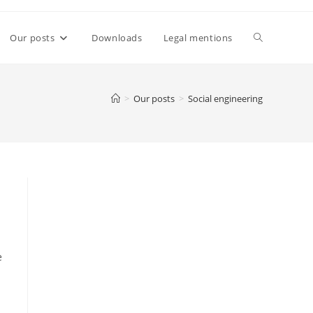
Toggle
Our posts
Downloads
Legal mentions
website
>
Our posts
>
Social engineering
search
e