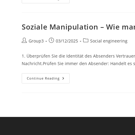
Sociale
Soziale Manipulation – Wie man
Post
Post
Post
Group3
03/12/2025
Social engineering
author:
published:
category:
1. Überprüfen Sie die Identität des Absenders Vertrauen
Nachricht.Prüfen Sie immer den Absender: Handelt es si
Soziale
Continue Reading
Manipulation
–
Wie
Man
Sich
Vor
Social
Engineering
Schützt