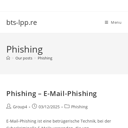
Skip
to
content
bts-lpp.re
Menu
Phishing
>
Our posts
>
Phishing
Phishing – E-Mail-Phishing
Post
Post
Post
Group4
03/12/2025
Phishing
author:
published:
category:
E-Mail-Phishing ist eine betrügerische Technik, bei der