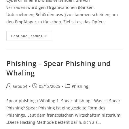
Cyberkriminelle E-Mails versenden, die von
vertrauenswürdigen Organisationen (Banken,
Unternehmen, Behörden usw.) zu stammen scheinen, um
den Empfänger zu täuschen. Ziel ist es, das Opfer…
Phishing
Continue Reading
–
E-
Mail-
Phishing
Phishing – Spear Phishing und
Whaling
Post
Post
Post
Group4
03/12/2025
Phishing
author:
published:
category:
Spear phishing / Whaling 1. Spear phishing - Was ist Spear
Phishing? Spear Phishing ist eine gezielte Form des
Phishings. Laut dem französischen Wirtschaftsministerium:
„Diese Hacking-Methode besteht darin, sich als…