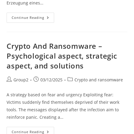
Erzeugung eines…
Krypto
Continue Reading
Und
Ransomware
–
Psychologischer
Aspekt,
Strategischer
Crypto And Ransomware –
Aspekt
Und
Psychological aspect, strategic
Lösungen
aspect, and solutions
Post
Post
Post
Group2
03/12/2025
Crypto and ransomware
author:
published:
category:
A strategy based on fear and urgency Exploiting fear:
Victims suddenly find themselves deprived of their work
tools. The messages displayed after the infection aim to
reinforce panic. Creating a…
Crypto
Continue Reading