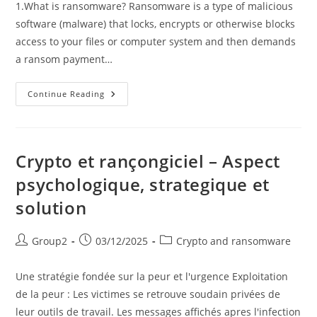
1.What is ransomware? Ransomware is a type of malicious
software (malware) that locks, encrypts or otherwise blocks
access to your files or computer system and then demands
a ransom payment…
Crypto
Continue Reading
And
Ransomware
–
Encryption
With
Ransomware
Crypto et rançongiciel – Aspect
psychologique, strategique et
solution
Post
Post
Post
Group2
03/12/2025
Crypto and ransomware
author:
published:
category:
Une stratégie fondée sur la peur et l'urgence Exploitation
de la peur : Les victimes se retrouve soudain privées de
leur outils de travail. Les messages affichés apres l'infection