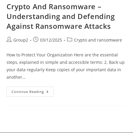
Und
Crypto And Ransomware –
Sich
Dagegen
Understanding and Defending
Schützen
Against Ransomware Attacks
Post
Post
Post
Group2
03/12/2025
Crypto and ransomware
author:
published:
category:
How to Protect Your Organization Here are the essential
steps, explained in simple and accessible terms: 2. Back up
your data regularly Keep copies of your important data in
another…
Crypto
Continue Reading
And
Ransomware
–
Understanding
And
Defending
Against
Ransomware
Attacks