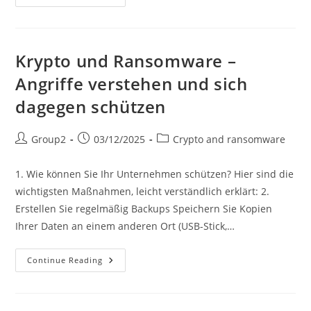
And
Ransomware
–
Psychological
Aspect,
Strategic
Krypto und Ransomware –
Aspect,
And
Angriffe verstehen und sich
Solutions
dagegen schützen
Post
Post
Post
Group2
03/12/2025
Crypto and ransomware
author:
published:
category:
1. Wie können Sie Ihr Unternehmen schützen? Hier sind die
wichtigsten Maßnahmen, leicht verständlich erklärt: 2.
Erstellen Sie regelmäßig Backups Speichern Sie Kopien
Ihrer Daten an einem anderen Ort (USB-Stick,…
Krypto
Continue Reading
Und
Ransomware
–
Angriffe
Verstehen