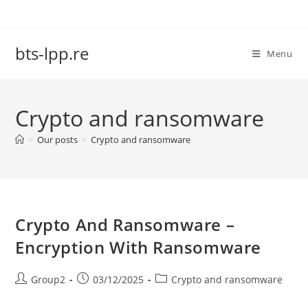
Skip
to
content
bts-lpp.re
Menu
Crypto and ransomware
>
Our posts
>
Crypto and ransomware
Crypto And Ransomware –
Encryption With Ransomware
Post
Post
Post
Group2
03/12/2025
Crypto and ransomware
author:
published:
category: