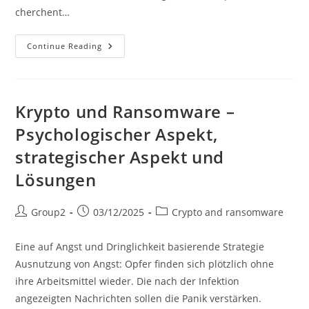
cherchent…
Crypto
Continue Reading
Et
Rançongiciel
–
Aspect
Psychologique,
Strategique
Krypto und Ransomware –
Et
Solution
Psychologischer Aspekt,
strategischer Aspekt und
Lösungen
Post
Post
Post
Group2
03/12/2025
Crypto and ransomware
author:
published:
category:
Eine auf Angst und Dringlichkeit basierende Strategie
Ausnutzung von Angst: Opfer finden sich plötzlich ohne
ihre Arbeitsmittel wieder. Die nach der Infektion
angezeigten Nachrichten sollen die Panik verstärken.