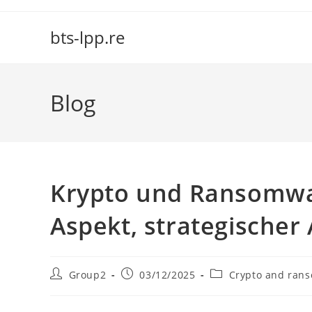
Skip
to
bts-lpp.re
content
Blog
Krypto und Ransomwa
Aspekt, strategische
Post
Post
Post
Group2
03/12/2025
Crypto and ran
author:
published:
category: