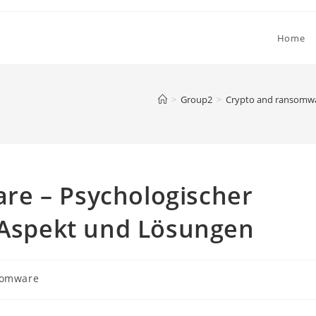
Home
>
Group2
>
Crypto and ransomw
re – Psychologischer
r Aspekt und Lösungen
somware