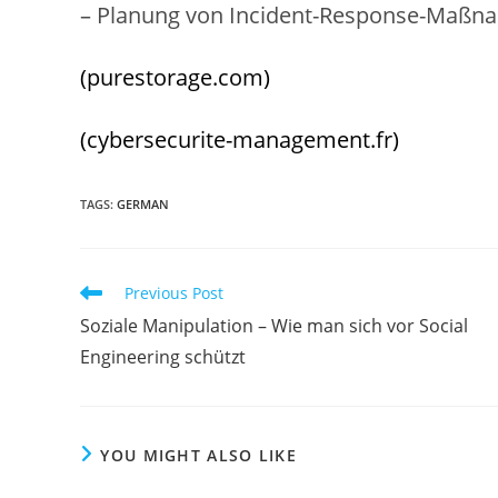
– Planung von Incident-Response-Maßn
(purestorage.com)
(cybersecurite-management.fr)
TAGS
:
GERMAN
Read
Previous Post
more
Soziale Manipulation – Wie man sich vor Social
articles
Engineering schützt
YOU MIGHT ALSO LIKE