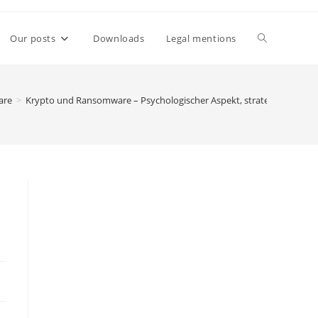
Toggle
Our posts
Downloads
Legal mentions
website
are
>
Krypto und Ransomware – Psychologischer Aspekt, strategischer As
search