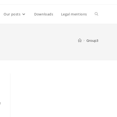
Toggle
Our posts
Downloads
Legal mentions
website
>
Group3
search
e