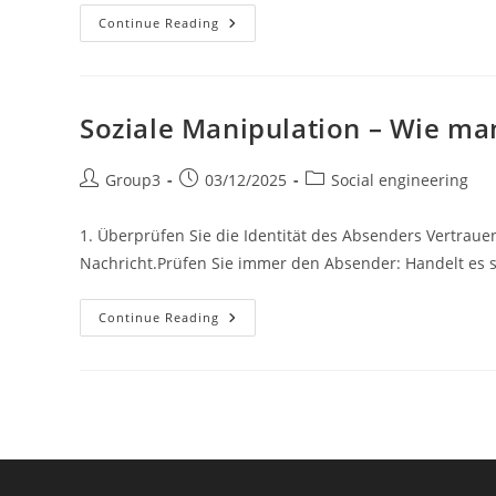
Ingénierie
Continue Reading
Sociale
Soziale Manipulation – Wie man
Post
Post
Post
Group3
03/12/2025
Social engineering
author:
published:
category:
1. Überprüfen Sie die Identität des Absenders Vertrauen
Nachricht.Prüfen Sie immer den Absender: Handelt es si
Soziale
Continue Reading
Manipulation
–
Wie
Man
Sich
Vor
Social
Engineering
Schützt