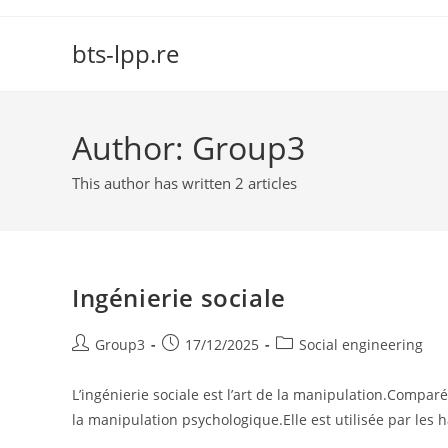
Skip
to
bts-lpp.re
content
Author:
Group3
This author has written 2 articles
Ingénierie sociale
Post
Post
Post
Group3
17/12/2025
Social engineering
author:
published:
category:
L’ingénierie sociale est l’art de la manipulation.Comparée
la manipulation psychologique.Elle est utilisée par les 