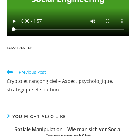
TAGS
:
FRANCAIS
Read
Previous Post
more
Crypto et rançongiciel – Aspect psychologique,
articles
strategique et solution
YOU MIGHT ALSO LIKE
Soziale Manipulation – Wie man sich vor Social
Engineering schützt