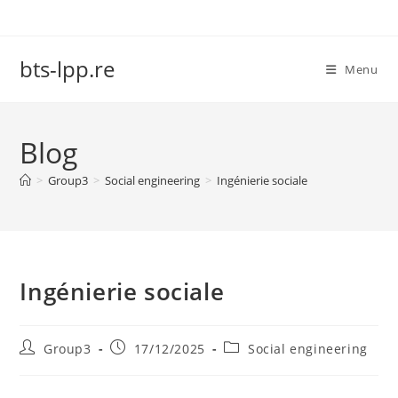
Skip
to
content
bts-lpp.re
Menu
Blog
>
Group3
>
Social engineering
>
Ingénierie sociale
Ingénierie sociale
Post
Post
Post
Group3
17/12/2025
Social engineering
author:
published:
category: